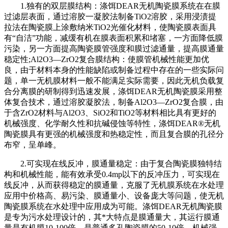
1.独有的双层膜结构：涤饵DEAR无机陶瓷膜系统在在膜
过滤层表面，通过溶胶一凝胶法制备TiO2溶胶，采用浸渍提
拉法在陶瓷膜上涂敷纳米TiO2光催化材料，使陶瓷膜表面具
有“自洁”功能，减缓有机在膜表面积累和堵塞，一方面降低膜
污染，另一方面提高陶瓷膜管强度和膜过滤通量，提高膜通量
稳定性;Al2O3—ZrO2复合膜结构：使膜管机械性能更加优
良，由于材料本身的性能缺陷或制备过程中存在的一些实际问
题，单一无机膜材料一般不能满足实际需要，因此无机负载复
合分离膜的研制得到迅速发展，涤饵DEAR无机陶瓷膜采用整
体复合技术，通过溶胶凝胶法，制备Al2O3—ZrO2复合膜，由
于含ZrO2材料与Al2O3、SiO2和TiO2等材料相比具有更好的
机械强度、化学耐久性和抗碱侵蚀等特性，涤饵DEAR®无机
陶瓷膜具有更强的机械强度和热稳定性，而且复合膜的孔径分
布窄，呈单峰。
2.可实现在线反冲，膜通量稳定：由于复合陶瓷膜独特结
构和机械性能，能有效承受0.4mp以下的反冲压力，可实现在
线反冲，从而获得稳定的膜通量，克服了无机膜系统在水处理
应用中价格高、易污染、膜通量小、设备庞大等问题，使无机
陶瓷膜系统在水处理中应用成为可能。涤饵DEAR无机陶瓷膜
是专为污水处理设计的，其*大特点是膜通量大，其运行膜通
量是有机膜10-100倍，是普通多孔陶瓷膜的50-10倍、机械强