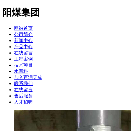
阳煤集团
网站首页
公司简介
新闻中心
产品中心
在线留言
工程案例
技术项目
水百科
加入百润天成
联系我们
在线留言
售后服务
人才招聘