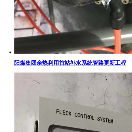
阳煤集团余热利用首站补水系统管路更新工程